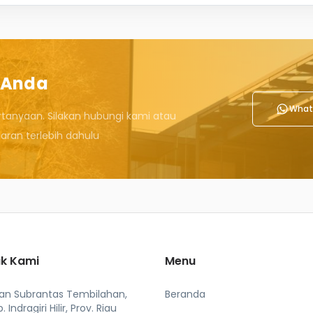
 Anda
What
rtanyaan. Silakan hubungi kami atau
ran terlebih dahulu
k Kami
Menu
lan Subrantas Tembilahan,
Beranda
. Indragiri Hilir, Prov. Riau