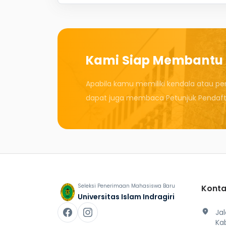
Kami Siap Membantu
Apabila kamu memiliki kendala atau pe
dapat juga membaca Petunjuk Pendafta
Seleksi Penerimaan Mahasiswa Baru
Konta
Universitas Islam Indragiri
location_on
Ja
Kab