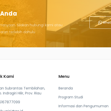
 Anda
What
rtanyaan. Silakan hubungi kami atau
ran terlebih dahulu
k Kami
Menu
lan Subrantas Tembilahan,
Beranda
. Indragiri Hilir, Prov. Riau
Program Studi
5167877099
Informasi dan Pengumuman